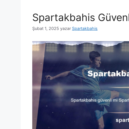
Spartakbahis Güvenl
Şubat 1, 2025
yazar
Spartakbahis