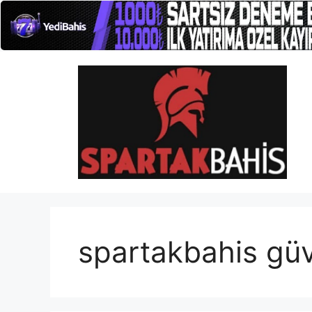
İçeriğe
atla
spartakbahis güv