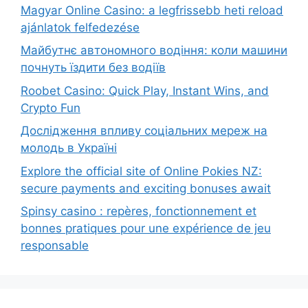
Magyar Online Casino: a legfrissebb heti reload
ajánlatok felfedezése
Майбутнє автономного водіння: коли машини
почнуть їздити без водіїв
Roobet Casino: Quick Play, Instant Wins, and
Crypto Fun
Дослідження впливу соціальних мереж на
молодь в Україні
Explore the official site of Online Pokies NZ:
secure payments and exciting bonuses await
Spinsy casino : repères, fonctionnement et
bonnes pratiques pour une expérience de jeu
responsable