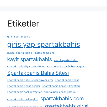
Etiketler
girisi spartakbahis
giris yap spartakbahis
güncel spartakbahis
Instasino Casino
kayit spartakbahis
mobil spartakbahis
spartakbahis altyapı ve hizmet
spartakbahis bahis başlangıcı
Spartakbahis Bahis Sitesi
spartakbahis bahis sitesi güvenilir mi
spartakbahis bonus
spartakbahis bonus seçimi
spartakbahis bonus şikayetleri
spartakbahis canlı hizmetler
spartakbahis canlı yardım
spartakbahis com
spartakbahis casino giriş
spartakbahis girisi