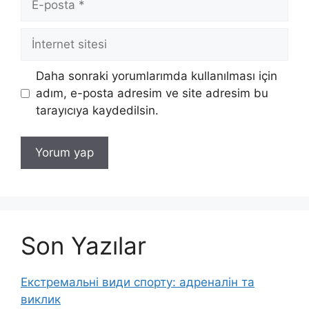
posta
İnternet
sitesi
Daha sonraki yorumlarımda kullanılması için
adım, e-posta adresim ve site adresim bu
tarayıcıya kaydedilsin.
Son Yazılar
Екстремальні види спорту: адреналін та
виклик