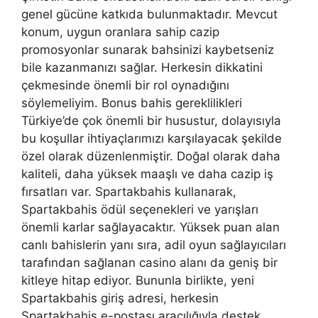
genel gücüne katkıda bulunmaktadır. Mevcut
konum, uygun oranlara sahip cazip
promosyonlar sunarak bahsinizi kaybetseniz
bile kazanmanızı sağlar. Herkesin dikkatini
çekmesinde önemli bir rol oynadığını
söylemeliyim. Bonus bahis gereklilikleri
Türkiye’de çok önemli bir husustur, dolayısıyla
bu koşullar ihtiyaçlarımızı karşılayacak şekilde
özel olarak düzenlenmiştir. Doğal olarak daha
kaliteli, daha yüksek maaşlı ve daha cazip iş
fırsatları var. Spartakbahis kullanarak,
Spartakbahis ödül seçenekleri ve yarışları
önemli karlar sağlayacaktır. Yüksek puan alan
canlı bahislerin yanı sıra, adil oyun sağlayıcıları
tarafından sağlanan casino alanı da geniş bir
kitleye hitap ediyor. Bununla birlikte, yeni
Spartakbahis giriş adresi, herkesin
Spartakbahis e-postası aracılığıyla destek