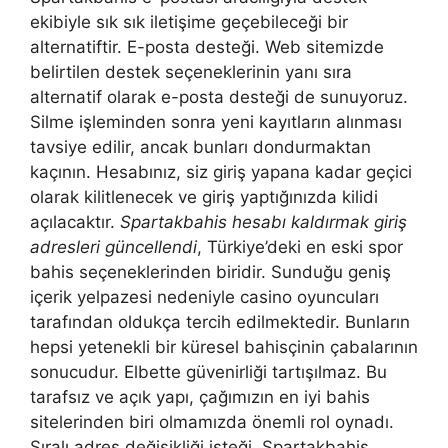
ekibiyle sık sık iletişime geçebileceği bir
alternatiftir. E-posta desteği. Web sitemizde
belirtilen destek seçeneklerinin yanı sıra
alternatif olarak e-posta desteği de sunuyoruz.
Silme işleminden sonra yeni kayıtların alınması
tavsiye edilir, ancak bunları dondurmaktan
kaçının. Hesabınız, siz giriş yapana kadar geçici
olarak kilitlenecek ve giriş yaptığınızda kilidi
açılacaktır.
Spartakbahis hesabı kaldırmak giriş
adresleri güncellendi
, Türkiye’deki en eski spor
bahis seçeneklerinden biridir. Sunduğu geniş
içerik yelpazesi nedeniyle casino oyuncuları
tarafından oldukça tercih edilmektedir. Bunların
hepsi yetenekli bir küresel bahisçinin çabalarının
sonucudur. Elbette güvenirliği tartışılmaz. Bu
tarafsız ve açık yapı, çağımızın en iyi bahis
sitelerinden biri olmamızda önemli rol oynadı.
Sıralı adres değişikliği isteği, Spartakbahis