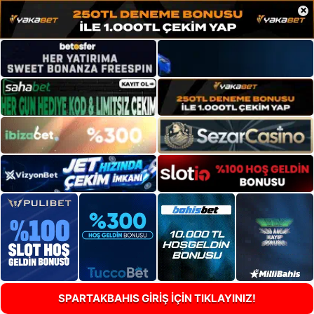
×
SPARTAKBAHIS GİRİŞ İÇİN TIKLAYINIZ!