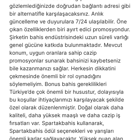
gözlemlediğinizde doğrudan bağlantı adresi gibi
bir alternatifle karşılaşacaksınız. Anlık
güncelleme ve duyurulara 7/24 ulaşılabilir. Öne
çıkan özelliklerden biri ayırt edici promosyondur.
Şirketin bahis endüstrisindeki uzun süreli varlığı
genel gücüne katkıda bulunmaktadır. Mevcut
konum, uygun oranlara sahip cazip
promosyonlar sunarak bahsinizi kaybetseniz
bile kazanmanızı sağlar. Herkesin dikkatini
çekmesinde önemli bir rol oynadığını
söylemeliyim. Bonus bahis gereklilikleri
Türkiye’de çok önemli bir husustur, dolayısıyla
bu koşullar ihtiyaçlarımızı karşılayacak şekilde
özel olarak düzenlenmiştir. Doğal olarak daha
kaliteli, daha yüksek maaşlı ve daha cazip iş
fırsatları var. Spartakbahis kullanarak,
Spartakbahis ödül seçenekleri ve yarışları
önemli karlar sağlayacaktır. Yüksek puan alan