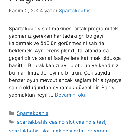
Kasım 2, 2024
yazar
Spartakbahis
Spartakbahis slot makinesi ortak programı tek
yapmanız gereken haritadaki gri bölgeyi
kaldırmak ve ödülün görünmesini sabırla
beklemek. Aynı prensipler dijital alanda da
geçerlidir ve sanal faaliyetlere katılmak oldukça
basittir. Bir dakikanızı ayırıp oturun ve kendinizi
bu inanılmaz deneyime bırakın. Çok sayıda
benzer oyun mevcut ancak sağlam bir altyapıya
sahip olduğundan oynamak güvenlidir. Bahis
yapmaktan keyif …
Devamını oku
Kategoriler
Spartakbahis
Etiketler
spartakbahis casino slot casino sitesi
,
spartakbahis slot makinesi ortak programı
,