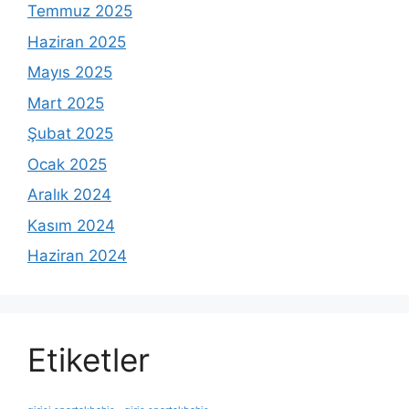
Temmuz 2025
Haziran 2025
Mayıs 2025
Mart 2025
Şubat 2025
Ocak 2025
Aralık 2024
Kasım 2024
Haziran 2024
Etiketler