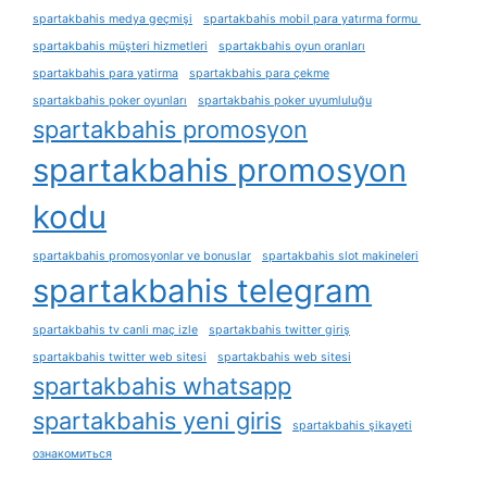
spartakbahis medya geçmişi
spartakbahis mobil para yatırma formu
spartakbahis müşteri hizmetleri
spartakbahis oyun oranları
spartakbahis para yatirma
spartakbahis para çekme
spartakbahis poker oyunları
spartakbahis poker uyumluluğu
spartakbahis promosyon
spartakbahis promosyon
kodu
spartakbahis promosyonlar ve bonuslar
spartakbahis slot makineleri
spartakbahis telegram
spartakbahis tv canli maç izle
spartakbahis twitter giriş
spartakbahis twitter web sitesi
spartakbahis web sitesi
spartakbahis whatsapp
spartakbahis yeni giris
spartakbahis şikayeti
ознакомиться