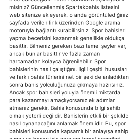
misiniz? Güncellenmiş Spartakbahis listesini
web sitenize ekleyerek, o anda görüntülediğiniz
sayfada verilen link üzerinden Google arama
motoruyla bağlantı kurabilirsiniz. Spor bahisleri
yapma becerisini kazanmak genellikle oldukça
basittir. Bilmeniz gereken bazı temel şeyler var,
ancak bunlar basittir ve fazla zaman
harcamadan kolayca öğrenilebilir. Spor
bahislerinin nasıl çalıştığını, ilgili çeşitli hususları
ve farklı bahis türlerini net bir şekilde anladıktan
sonra bahis yolculuğunuza çıkmaya hazırsınız.
Ancak spor bahisleri yoluyla önemli miktarda
para kazanmayı amaçlıyorsanız ek adımlar
atmanız gerekir. Bahis konusunda bilgi sahibi
olmak yeterli değildir. Bahislerin etkili bir şekilde
nasıl oynanacağını anlamak önemlidir. Bu, spor
bahisleri konusunda kapsamlı bir anlayışa sahip