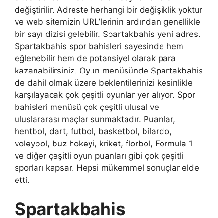
değiştirilir. Adreste herhangi bir değişiklik yoktur
ve web sitemizin URL’lerinin ardından genellikle
bir sayı dizisi gelebilir. Spartakbahis yeni adres.
Spartakbahis spor bahisleri sayesinde hem
eğlenebilir hem de potansiyel olarak para
kazanabilirsiniz. Oyun menüsünde Spartakbahis
de dahil olmak üzere beklentilerinizi kesinlikle
karşılayacak çok çeşitli oyunlar yer alıyor. Spor
bahisleri menüsü çok çeşitli ulusal ve
uluslararası maçlar sunmaktadır. Puanlar,
hentbol, ​​dart, futbol, ​​basketbol, ​​bilardo,
voleybol, buz hokeyi, kriket, florbol, Formula 1
ve diğer çeşitli oyun puanları gibi çok çeşitli
sporları kapsar. Hepsi mükemmel sonuçlar elde
etti.
Spartakbahis