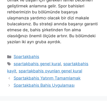
olmak ve başarı için gereken temel becerileri
geliştirmek anlamına gelir. Spor bahisleri
rehberimizin bu bölümünde başarıya
ulaşmanıza yardımcı olacak bir dizi makale
bulacaksınız. Bu strateji anında başarıyı garanti
etmese de, bahis şirketinden fon alma
olasılığınızı önemli ölçüde artırır. Bu bölümdeki
yazıları iki ayrı gruba ayırdık.
Kategoriler
Spartakbahis
Etiketler
spartakbahis genel kural
,
spartakbahis
kayit
,
spartakbahis oyunları genel kural
Spartakbahis Yatırım Tamamlamak
Spartakbahis Bahis Uygulaması