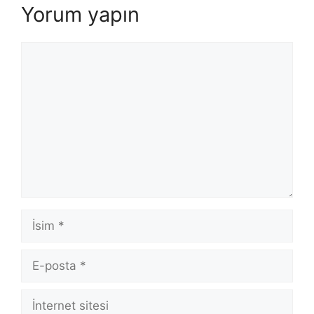
Yorum yapın
Yorum
İsim
E-
posta
İnternet