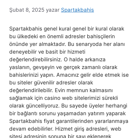
Şubat 8, 2025
yazar
Spartakbahis
Spartakbahis genel kural genel bir kural olarak
bu ülkedeki en önemli adresler bahisçilerin
önünde yer almaktadır. Bu senaryoda her alanı
deneyebilir ve basit bir hizmeti
değerlendirebilirsiniz. O halde arkanıza
yaslanın, gevşeyin ve gerçek zamanlı olarak
bahislerinizi yapın. Amacınız gelir elde etmek ise
bu siteler güvenilir adresler olarak
değerlendirilebilir. Evin memnun kalmasını
sağlamak için casino web sitelerimizi sürekli
olarak güncelliyoruz. Bu sayede üyeler herhangi
bir bağlantı sorunu yaşamadan yatırım yaparak
Spartakbahis fiyat garantilerinden yararlanmaya
devam edebilirler. Hizmet giriş adresleri, web
sitesi adresinin sonuna bir sayı eklenerek